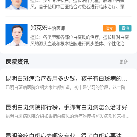
擅长：多年专注祛白，擅长治疗儿童，肢端型白癜
风，善于使用中西医结合对患者进行临床治疗、预
防、保健、康复。
郑克宏
主治医师
挂号
咨询
擅长：各类型和各部位白癜风的治疗，擅长针对白癜
风的源头血液和根本脏腑进行同步整体、个性化治
疗，并在长期的临床实践中形成了一套系统、独到的
治疗方法，成功总结出多例白癜风治疗良方。
医院资讯
更多
昆明白斑病治疗费用多少钱，孩子有白斑病的注意事项
昆明白斑病医院介绍大家也都知道，初中是学习的阶段，这个阶段的孩子学习压力是很大的，白癜风是一种常见的皮肤疾病，很多初中生也避免不了患上白癜风，初中生群体患病会给...
昆明白斑病院排行榜，手脚有白斑病怎么治才好
昆明白斑病医院介绍如果把白癜风的治疗难度按照发病部位来排序的话，那么，手脚处的白癜风应该是治疗难度大的。但这不意味着手脚处的白癜风治疗没有效果，患者不能忽视，也...
昆明治疗白斑病去哪家专业，得了白斑病要注意哪些