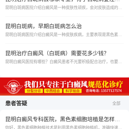
昆明白斑病医院介绍白癜风是一种皮肤性顽疾，会对皮肤造成的伤害。任何人患上白癜风时要及时前往医院进行检查治疗，况且白癜风是比较容易复发和扩散的，不及时就医，之后白...
昆明白斑病，早期白斑病怎么治
昆明白斑病医院介绍白癜风是一种皮肤疾病，主要表现是黑色素的脱失，在皮肤上出现一些白点或者是白斑，对患者的影响很大，患上白癜风，不仅对患者的日常生活带来影响，也会...
昆明治疗白癜风（白斑病）需要花多少钱？
昆明白癜风医院有哪些？白癜风患者不光要积极配合治疗，也要做好日常的护理工作，白癜风的日常护理和治疗都很重要，能够使患者的白斑得到有效的控制，所以患者要注意，要尽...
患者答疑
全部
昆明白癜风专科医院，黑色素细胞培植是怎样的？
你好，黑色素细胞种植技术是利用黑色素细胞种植机，准确快速分离出优质、活跃的黑色素细胞，采用提取培养直接种植到白斑部位，同时介入细胞生长因子，保证了黑色素的成活率。采用自体表皮移植的方法，利用高端仪器，直接提取患者健康皮肤内的活跃黑色素细胞，然后种植到患者的白癜风灶部位。