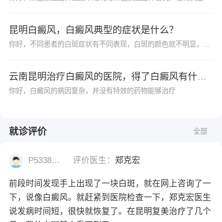
昆明白癜风，白癜风典型的症状是什么？
你好，不同患者的白斑症状有不同表现，白斑的颜色就不明显，白癜风初期的时候白斑的颜色为乳白色，但是随着时间的推移，白斑的颜色开始逐渐的变浅，由当初的乳白色变为云白色后变为瓷白色。
云南昆明治疗白癜风的医院，得了白癜风有什么好的治疗方法么？
你好，白癜风的病因复杂，并没有特效的药物能够治疗
就诊评价
全部
P53382977
评价医生：
郑克宏
前段时间发现手上出现了一块白斑，就在网上咨询了一
下，说像白癜风。就赶紧到医院检查一下，郑克宏医生
说发病时间短，很快就恢复了。在昆明复美治疗了几个