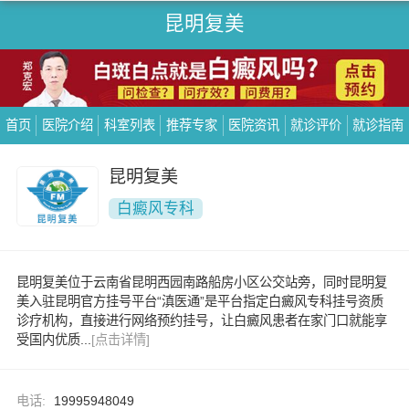
昆明复美
首页
医院介绍
科室列表
推荐专家
医院资讯
就诊评价
就诊指南
昆明复美
白癜风专科
昆明复美位于云南省昆明西园南路船房小区公交站旁，同时昆明复
美入驻昆明官方挂号平台“滇医通”是平台指定白癜风专科挂号资质
诊疗机构，直接进行网络预约挂号，让白癜风患者在家门口就能享
受国内优质...
[点击详情]
电话:
19995948049