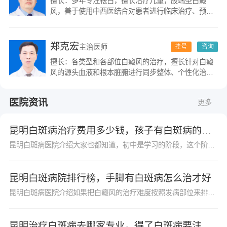
擅长：多年专注祛白，擅长治疗儿童，肢端型白癜
风，善于使用中西医结合对患者进行临床治疗、预
防、保健、康复。
郑克宏
主治医师
挂号
咨询
擅长：各类型和各部位白癜风的治疗，擅长针对白癜
风的源头血液和根本脏腑进行同步整体、个性化治
疗，并在长期的临床实践中形成了一套系统、独到的
治疗方法，成功总结出多例白癜风治疗良方。
医院资讯
更多
昆明白斑病治疗费用多少钱，孩子有白斑病的注意事项
昆明白斑病医院介绍大家也都知道，初中是学习的阶段，这个阶段的孩子学习压力是很大的，白癜风是一种常见的皮肤疾病，很多初中生也避免不了患上白癜风，初中生群体患病会给...
昆明白斑病院排行榜，手脚有白斑病怎么治才好
昆明白斑病医院介绍如果把白癜风的治疗难度按照发病部位来排序的话，那么，手脚处的白癜风应该是治疗难度大的。但这不意味着手脚处的白癜风治疗没有效果，患者不能忽视，也...
昆明治疗白斑病去哪家专业，得了白斑病要注意哪些