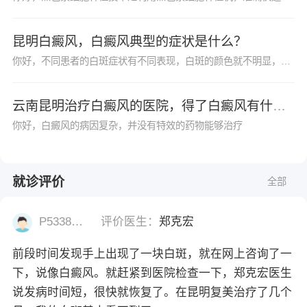
昆明白癜风，白癜风典型的症状是什么？
你好，不同患者的白斑症状有不同表现，白斑的颜色就不明显，白癜风初期的时候白斑的颜色为乳白色，但是随着时间的推移，白斑的颜色开始逐渐的变浅，由当初的乳白色变为云白色后变为瓷白色。
云南昆明治疗白癜风的医院，得了白癜风有什么好的治疗方法么？
你好，白癜风的病因复杂，并没有特效的药物能够治疗
就诊评价
全部
P53382977
评价医生：
郑克宏
前段时间发现手上出现了一块白斑，就在网上咨询了一
下，说像白癜风。就赶紧到医院检查一下，郑克宏医生
说发病时间短，很快就恢复了。在昆明复美治疗了几个