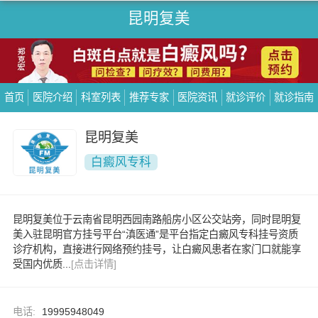
昆明复美
首页
医院介绍
科室列表
推荐专家
医院资讯
就诊评价
就诊指南
昆明复美
白癜风专科
昆明复美位于云南省昆明西园南路船房小区公交站旁，同时昆明复
美入驻昆明官方挂号平台“滇医通”是平台指定白癜风专科挂号资质
诊疗机构，直接进行网络预约挂号，让白癜风患者在家门口就能享
受国内优质...
[点击详情]
电话:
19995948049