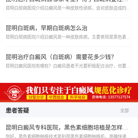
昆明白斑病医院介绍白癜风是一种皮肤性顽疾，会对皮肤造成的伤害。任何人患上白癜风时要及时前往医院进行检查治疗，况且白癜风是比较容易复发和扩散的，不及时就医，之后白...
昆明白斑病，早期白斑病怎么治
昆明白斑病医院介绍白癜风是一种皮肤疾病，主要表现是黑色素的脱失，在皮肤上出现一些白点或者是白斑，对患者的影响很大，患上白癜风，不仅对患者的日常生活带来影响，也会...
昆明治疗白癜风（白斑病）需要花多少钱？
昆明白癜风医院有哪些？白癜风患者不光要积极配合治疗，也要做好日常的护理工作，白癜风的日常护理和治疗都很重要，能够使患者的白斑得到有效的控制，所以患者要注意，要尽...
患者答疑
全部
昆明白癜风专科医院，黑色素细胞培植是怎样的？
你好，黑色素细胞种植技术是利用黑色素细胞种植机，准确快速分离出优质、活跃的黑色素细胞，采用提取培养直接种植到白斑部位，同时介入细胞生长因子，保证了黑色素的成活率。采用自体表皮移植的方法，利用高端仪器，直接提取患者健康皮肤内的活跃黑色素细胞，然后种植到患者的白癜风灶部位。