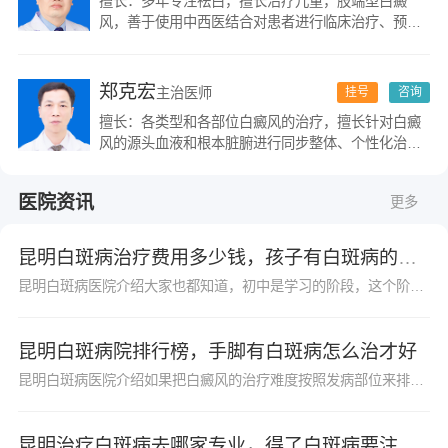
擅长：多年专注祛白，擅长治疗儿童，肢端型白癜
风，善于使用中西医结合对患者进行临床治疗、预
防、保健、康复。
郑克宏
主治医师
挂号
咨询
擅长：各类型和各部位白癜风的治疗，擅长针对白癜
风的源头血液和根本脏腑进行同步整体、个性化治
疗，并在长期的临床实践中形成了一套系统、独到的
治疗方法，成功总结出多例白癜风治疗良方。
医院资讯
更多
昆明白斑病治疗费用多少钱，孩子有白斑病的注意事项
昆明白斑病医院介绍大家也都知道，初中是学习的阶段，这个阶段的孩子学习压力是很大的，白癜风是一种常见的皮肤疾病，很多初中生也避免不了患上白癜风，初中生群体患病会给...
昆明白斑病院排行榜，手脚有白斑病怎么治才好
昆明白斑病医院介绍如果把白癜风的治疗难度按照发病部位来排序的话，那么，手脚处的白癜风应该是治疗难度大的。但这不意味着手脚处的白癜风治疗没有效果，患者不能忽视，也...
昆明治疗白斑病去哪家专业，得了白斑病要注意哪些