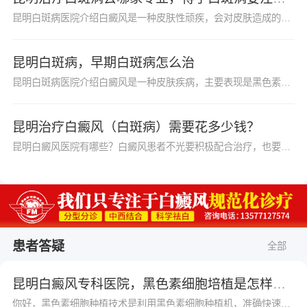
昆明白斑病医院介绍白癜风是一种皮肤性顽疾，会对皮肤造成的伤害。任何人患上白癜风时要及时前往医院进行检查治疗，况且白癜风是比较容易复发和扩散的，不及时就医，之后白...
昆明白斑病，早期白斑病怎么治
昆明白斑病医院介绍白癜风是一种皮肤疾病，主要表现是黑色素的脱失，在皮肤上出现一些白点或者是白斑，对患者的影响很大，患上白癜风，不仅对患者的日常生活带来影响，也会...
昆明治疗白癜风（白斑病）需要花多少钱？
昆明白癜风医院有哪些？白癜风患者不光要积极配合治疗，也要做好日常的护理工作，白癜风的日常护理和治疗都很重要，能够使患者的白斑得到有效的控制，所以患者要注意，要尽...
患者答疑
全部
昆明白癜风专科医院，黑色素细胞培植是怎样的？
你好，黑色素细胞种植技术是利用黑色素细胞种植机，准确快速分离出优质、活跃的黑色素细胞，采用提取培养直接种植到白斑部位，同时介入细胞生长因子，保证了黑色素的成活率。采用自体表皮移植的方法，利用高端仪器，直接提取患者健康皮肤内的活跃黑色素细胞，然后种植到患者的白癜风灶部位。