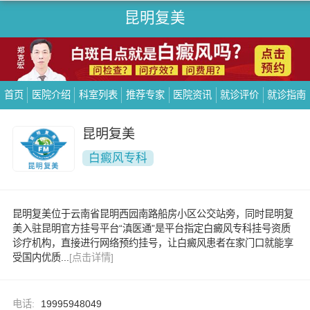
昆明复美
首页
医院介绍
科室列表
推荐专家
医院资讯
就诊评价
就诊指南
昆明复美
白癜风专科
昆明复美位于云南省昆明西园南路船房小区公交站旁，同时昆明复
美入驻昆明官方挂号平台“滇医通”是平台指定白癜风专科挂号资质
诊疗机构，直接进行网络预约挂号，让白癜风患者在家门口就能享
受国内优质...
[点击详情]
电话:
19995948049