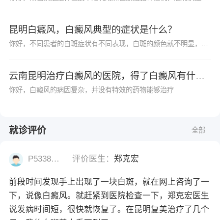
昆明白癜风，白癜风典型的症状是什么？
你好，不同患者的白斑症状有不同表现，白斑的颜色就不明显，白癜风初期的时候白斑的颜色为乳白色，但是随着时间的推移，白斑的颜色开始逐渐的变浅，由当初的乳白色变为云白色后变为瓷白色。
云南昆明治疗白癜风的医院，得了白癜风有什么好的治疗方法么？
你好，白癜风的病因复杂，并没有特效的药物能够治疗
就诊评价
全部
P53382977
评价医生：
郑克宏
前段时间发现手上出现了一块白斑，就在网上咨询了一
下，说像白癜风。就赶紧到医院检查一下，郑克宏医生
说发病时间短，很快就恢复了。在昆明复美治疗了几个