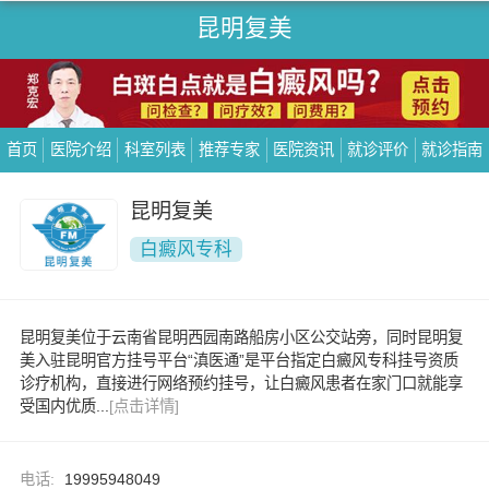
昆明复美
首页
医院介绍
科室列表
推荐专家
医院资讯
就诊评价
就诊指南
昆明复美
白癜风专科
昆明复美位于云南省昆明西园南路船房小区公交站旁，同时昆明复
美入驻昆明官方挂号平台“滇医通”是平台指定白癜风专科挂号资质
诊疗机构，直接进行网络预约挂号，让白癜风患者在家门口就能享
受国内优质...
[点击详情]
电话:
19995948049