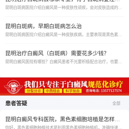
昆明白斑病医院介绍白癜风是一种皮肤性顽疾，会对皮肤造成的伤害。任何人患上白癜风时要及时前往医院进行检查治疗，况且白癜风是比较容易复发和扩散的，不及时就医，之后白...
昆明白斑病，早期白斑病怎么治
昆明白斑病医院介绍白癜风是一种皮肤疾病，主要表现是黑色素的脱失，在皮肤上出现一些白点或者是白斑，对患者的影响很大，患上白癜风，不仅对患者的日常生活带来影响，也会...
昆明治疗白癜风（白斑病）需要花多少钱？
昆明白癜风医院有哪些？白癜风患者不光要积极配合治疗，也要做好日常的护理工作，白癜风的日常护理和治疗都很重要，能够使患者的白斑得到有效的控制，所以患者要注意，要尽...
患者答疑
全部
昆明白癜风专科医院，黑色素细胞培植是怎样的？
你好，黑色素细胞种植技术是利用黑色素细胞种植机，准确快速分离出优质、活跃的黑色素细胞，采用提取培养直接种植到白斑部位，同时介入细胞生长因子，保证了黑色素的成活率。采用自体表皮移植的方法，利用高端仪器，直接提取患者健康皮肤内的活跃黑色素细胞，然后种植到患者的白癜风灶部位。