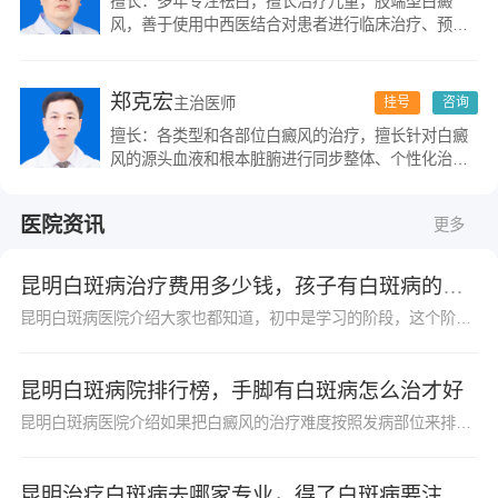
擅长：多年专注祛白，擅长治疗儿童，肢端型白癜
风，善于使用中西医结合对患者进行临床治疗、预
防、保健、康复。
郑克宏
主治医师
挂号
咨询
擅长：各类型和各部位白癜风的治疗，擅长针对白癜
风的源头血液和根本脏腑进行同步整体、个性化治
疗，并在长期的临床实践中形成了一套系统、独到的
治疗方法，成功总结出多例白癜风治疗良方。
医院资讯
更多
昆明白斑病治疗费用多少钱，孩子有白斑病的注意事项
昆明白斑病医院介绍大家也都知道，初中是学习的阶段，这个阶段的孩子学习压力是很大的，白癜风是一种常见的皮肤疾病，很多初中生也避免不了患上白癜风，初中生群体患病会给...
昆明白斑病院排行榜，手脚有白斑病怎么治才好
昆明白斑病医院介绍如果把白癜风的治疗难度按照发病部位来排序的话，那么，手脚处的白癜风应该是治疗难度大的。但这不意味着手脚处的白癜风治疗没有效果，患者不能忽视，也...
昆明治疗白斑病去哪家专业，得了白斑病要注意哪些