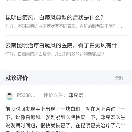
昆明白癜风，白癜风典型的症状是什么？
你好，不同患者的白斑症状有不同表现，白斑的颜色就不明显，白癜风初期的时候白斑的颜色为乳白色，但是随着时间的推移，白斑的颜色开始逐渐的变浅，由当初的乳白色变为云白色后变为瓷白色。
云南昆明治疗白癜风的医院，得了白癜风有什么好的治疗方法么？
你好，白癜风的病因复杂，并没有特效的药物能够治疗
就诊评价
全部
P53382977
评价医生：
郑克宏
前段时间发现手上出现了一块白斑，就在网上咨询了一
下，说像白癜风。就赶紧到医院检查一下，郑克宏医生
说发病时间短，很快就恢复了。在昆明复美治疗了几个